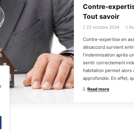
Seyne-sur-Mer
Contre-expertis
Devis immédiat:
Tout savoir
04 65 84 86 20
23 octobre 2024
As
contact@lassureurduvar.fr
Contre-expertise en ass
Déjà Client:
désaccord survient entre
04 65 84 09 16
l’indemnisation après un 
sentir correctement ind
gestion@lassureurduvar.fr
habitation permet alors 
Horraire:
approfondie. En effet, q
e
Lun – Vend: 9h – 19h
Read more
R