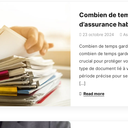
Combien de tem
d’assurance habi
23 octobre 2024
As
Combien de temps garder
combien de temps garde
istre
auto
crucial pour protéger vo
Déclarer un 
type de document lié à 
 auto via le formulaire
période précise pour se
[…]
Read more
Contact:
865 Av. de Bruxelles, 835