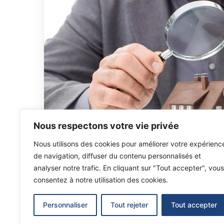
Nous adhérons aux efforts fournis
par les intervenants de l’assurance
afin de donner une nouvelle image
positive au courtage en
assurances.
Nous respectons votre vie privée
Nous utilisons des cookies pour améliorer votre expérienc
de navigation, diffuser du contenu personnalisés et
analyser notre trafic. En cliquant sur "Tout accepter", vous
consentez à notre utilisation des cookies.
Personnaliser
Tout rejeter
Tout accepter
2026
© Tout droit reservé par
LASSUREUR DU VA