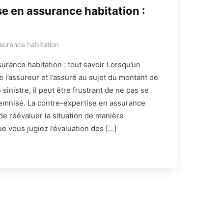
e en assurance habitation :
surance habitation
urance habitation : tout savoir Lorsqu’un
 l’assureur et l’assuré au sujet du montant de
sinistre, il peut être frustrant de ne pas se
emnisé. La contre-expertise en assurance
de réévaluer la situation de manière
ue vous jugiez l’évaluation des […]
CGU
|
Mentions Légales
|
Politique de
confidentialité