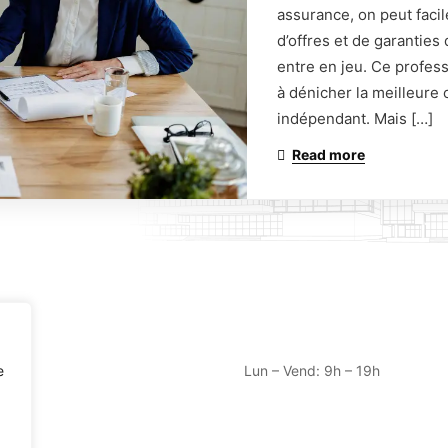
Contact:
assurance, on peut faci
d’offres et de garanties
entre en jeu. Ce profess
865 Av. de Bruxelles, 835
Seyne-sur-Mer
à dénicher la meilleure 
indépendant. Mais […]
Devis immédiat:
Read more
04 65 84 86 20
contact@lassureurduvar.fr
Déjà Client:
04 65 84 09 16
gestion@lassureurduvar.fr
Horraire:
e
Lun – Vend: 9h – 19h