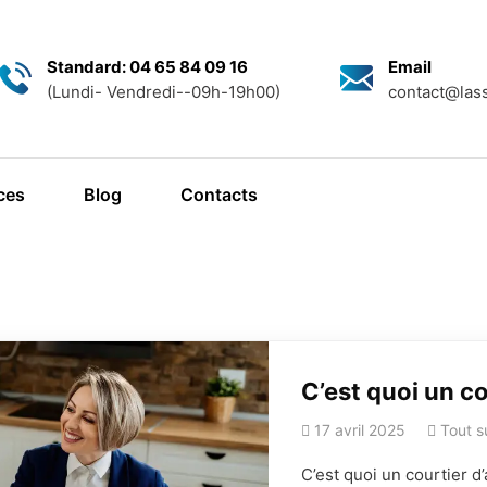
Standard: 04 65 84 09 16
Email
(Lundi- Vendredi--09h-19h00)
contact@lass
ces
Blog
Contacts
istre
auto
Déclarer un 
 auto via le formulaire
C’est quoi un c
17 avril 2025
Tout s
C’est quoi un courtier d